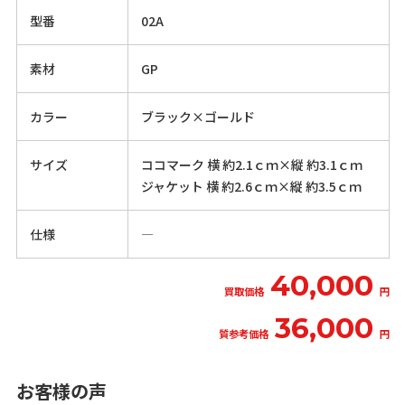
型番
02A
素材
GP
カラー
ブラック×ゴールド
サイズ
ココマーク 横 約2.1ｃｍ×縦 約3.1ｃｍ
ジャケット 横 約2.6ｃｍ×縦 約3.5ｃｍ
仕様
―
40,000
買取価格
円
36,000
質参考価格
円
お客様の声