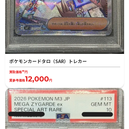
ポケモンカードタロ（SAR）トレカー
-
買取価格
円
12,000
質参考価格
円