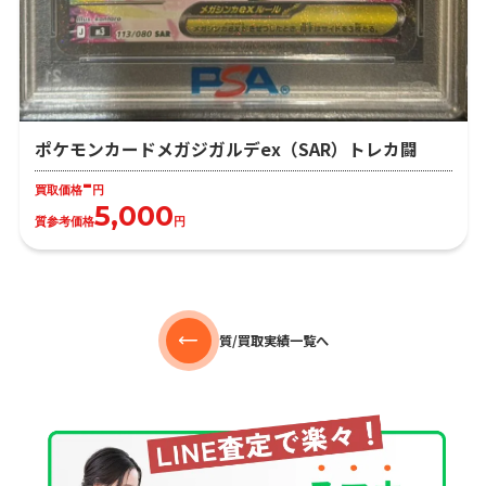
ポケモンカードメガジガルデex（SAR）トレカ闘
-
買取価格
円
5,000
質参考価格
円
質/買取実績一覧へ