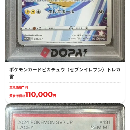
ポケモンカードピカチュウ（セブンイレブン）トレカ
雷
-
買取価格
円
110,000
質参考価格
円