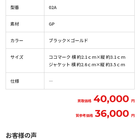
型番
02A
素材
GP
カラー
ブラック×ゴールド
サイズ
ココマーク 横 約2.1ｃｍ×縦 約3.1ｃｍ
ジャケット 横 約2.6ｃｍ×縦 約3.5ｃｍ
仕様
―
40,000
買取価格
円
36,000
質参考価格
円
お客様の声