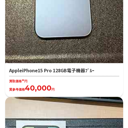
AppleiPhone15 Pro 128GB電子機器ﾌﾞﾙｰ
-
買取価格
円
40,000
質参考価格
円