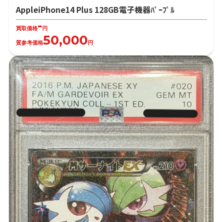
AppleiPhone14 Plus 128GB電子機器ﾊﾟｰﾌﾟﾙ
-
買取価格
円
50,000
質参考価格
円