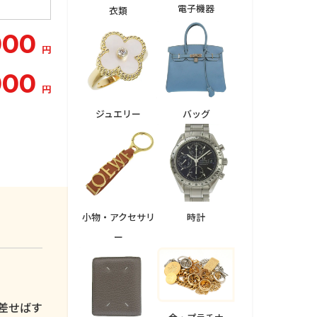
電子機器
衣類
000
円
000
円
ジュエリー
バッグ
小物・アクセサリ
時計
ー
。
差せばす