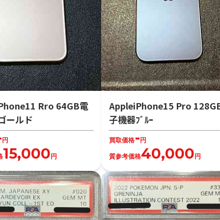
iPhone11 Rro 64GB電
AppleiPhone15 Pro 128
ゴールド
子機器ﾌﾞﾙｰ
-
-
円
買取価格
円
15,000
40,000
格
円
質参考価格
円