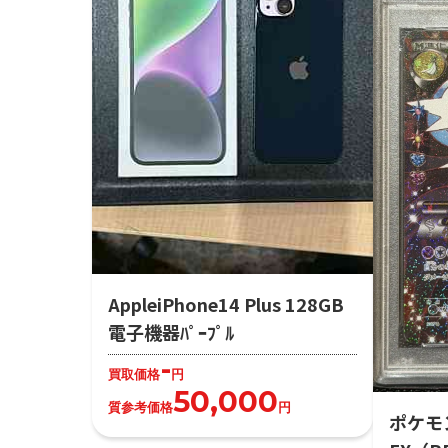
AppleiPhone14 Plus 128GB
電子機器ﾊﾟｰﾌﾟﾙ
-
買取価格
円
50,000
質参考価格
円
ポケモ