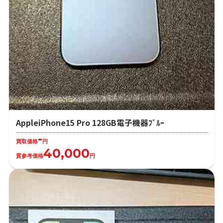
AppleiPhone15 Pro 128GB電子機器ﾌﾞﾙｰ
-
買取価格
円
40,000
質参考価格
円