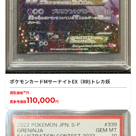
ポケモンカードMサーナイトEX（RR)トレカ妖
-
買取価格
円
110,000
質参考価格
円