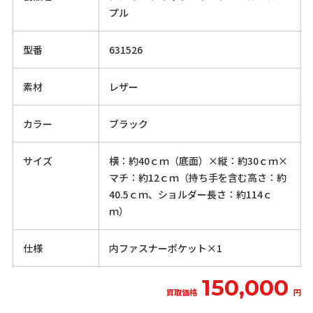
プル
型番
631526
素材
レザー
カラー
ブラック
サイズ
横：約40ｃｍ（底面）×縦：約30ｃｍ×
マチ：約12ｃｍ（持ち手を含む高さ：約
40.5ｃｍ、ショルダー長さ：約114ｃ
ｍ）
仕様
内ファスナーポケット×1
150,000
買取価格
円