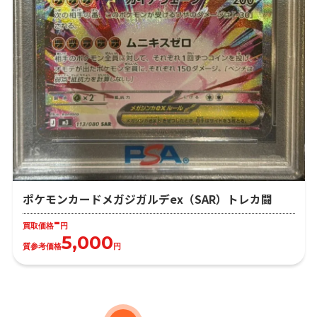
ポケモンカードメガジガルデex（SAR）トレカ闘
-
買取価格
円
5,000
質参考価格
円