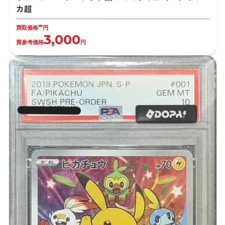
カ超
-
買取価格
円
3,000
質参考価格
円