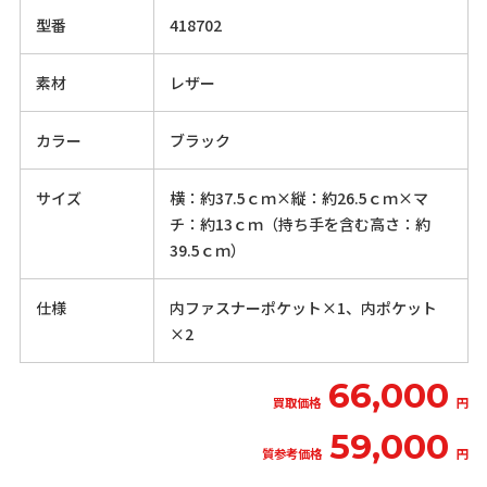
型番
418702
素材
レザー
カラー
ブラック
サイズ
横：約37.5ｃｍ×縦：約26.5ｃｍ×マ
チ：約13ｃｍ（持ち手を含む高さ：約
39.5ｃｍ）
仕様
内ファスナーポケット×1、内ポケット
×2
66,000
買取価格
円
59,000
質参考価格
円