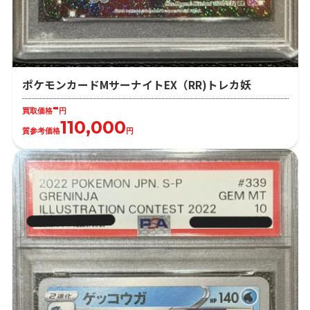
ポケモンカードMサーナイトEX（RR)トレカ妖
-
買取価格
円
110,000
質参考価格
円