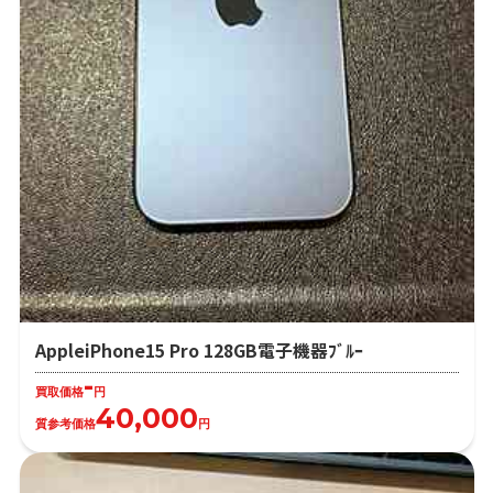
AppleiPhone15 Pro 128GB電子機器ﾌﾞﾙｰ
-
買取価格
円
40,000
質参考価格
円