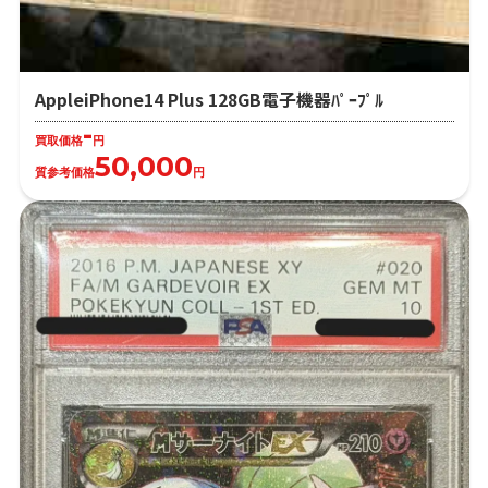
AppleiPhone14 Plus 128GB電子機器ﾊﾟｰﾌﾟﾙ
-
買取価格
円
50,000
質参考価格
円