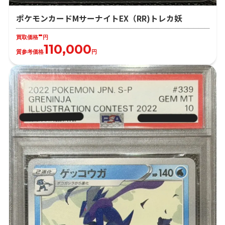
ポケモンカードMサーナイトEX（RR)トレカ妖
-
買取価格
円
110,000
質参考価格
円