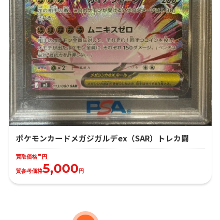
ポケモンカードメガジガルデex（SAR）トレカ闘
-
買取価格
円
5,000
質参考価格
円