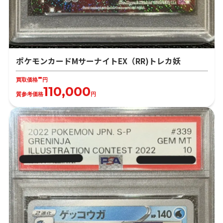
ポケモンカードMサーナイトEX（RR)トレカ妖
-
買取価格
円
110,000
質参考価格
円