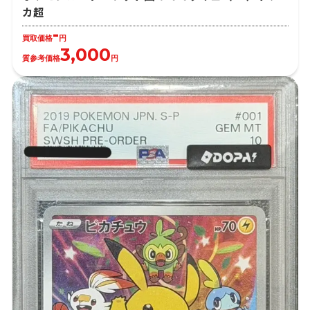
カ超
-
買取価格
円
3,000
質参考価格
円