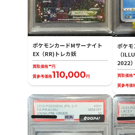
ポケモンカードMサーナイト
ポケモ
EX（RR)トレカ妖
（ILLU
202
-
買取価格
円
110,000
買取価格
質参考価格
円
質参考価