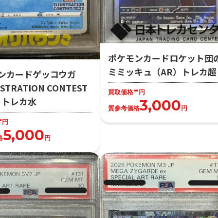
ポケモンカードロケット団
ミミッキュ（AR）トレカ超
ンカードゲッコウガ
-
STRATION CONTEST
買取価格
円
2）トレカ水
3,000
質参考価格
円
-
円
5,000
格
円