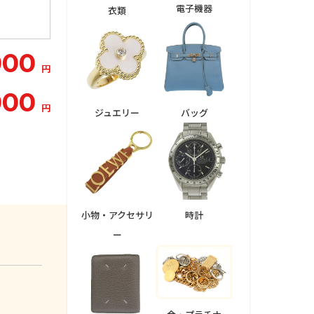
電子機器
衣類
000
円
000
円
ジュエリー
バッグ
小物・アクセサリ
時計
ー
。