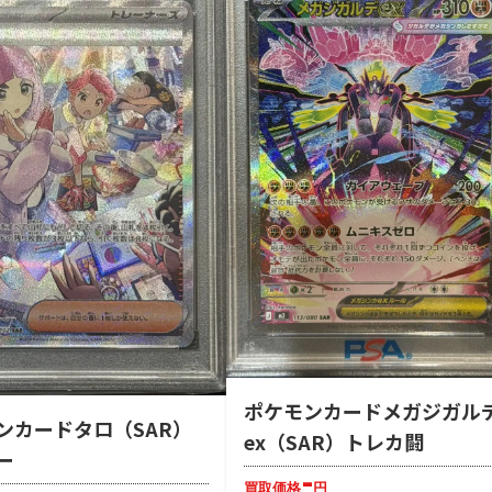
ポケモンカードメガジガル
ンカードタロ（SAR）
ex（SAR）トレカ闘
ー
-
買取価格
円