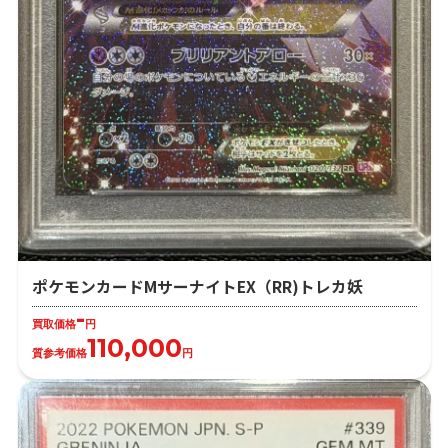
ポケモンカードMサーナイトEX（RR)トレカ妖
-
買取価格
円
110,000
質参考価格
円