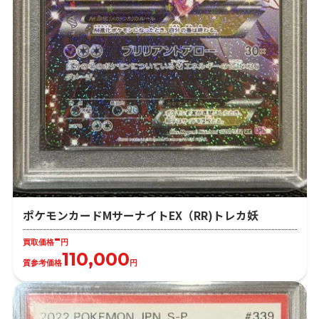
ポケモンカードMサーナイトEX（RR)トレカ妖
-
買取価格
円
110,000
質参考価格
円