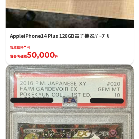
AppleiPhone14 Plus 128GB電子機器ﾊﾟｰﾌﾟﾙ
-
買取価格
円
50,000
質参考価格
円