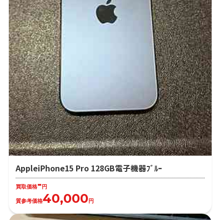
AppleiPhone15 Pro 128GB電子機器ﾌﾞﾙｰ
-
買取価格
円
40,000
質参考価格
円