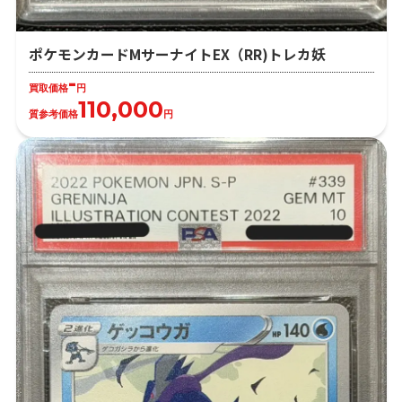
ポケモンカードMサーナイトEX（RR)トレカ妖
-
買取価格
円
110,000
質参考価格
円