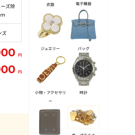
電子機器
衣類
ューズ除
ｃｍ
ンズ
ジュエリー
バッグ
000
円
000
円
小物・アクセサリ
時計
ー