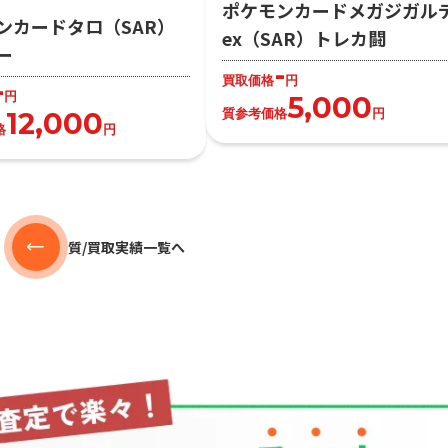
ポケモンカードメガジガル
ンカードタロ（SAR）
ex（SAR）トレカ闘
ー
-
買取価格
円
-
円
5,000
質参考価格
円
12,000
格
円
質/買取実績一覧へ