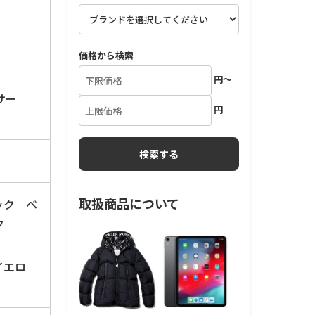
価格から検索
円～
サー
円
取扱商品について
ック ベ
ク
イエロ