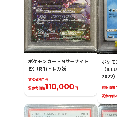
ポケモンカードMサーナイト
ポケモ
EX（RR)トレカ妖
（ILLU
202
-
買取価格
円
110,000
買取価格
質参考価格
円
質参考価