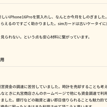
いiPhone16Proを質入れし、なんとか今月をしのぎました
らえるのですごく助かりました。simカードは古いケータイに
。
を見られない。という点も安心材料に繋がっています。
用
運営資金の調達に苦労していました。時計を売却することも考
んなときに丸宮商店さんのホームページで他にも資金調達で利
きました。銀行などの融資と違い即日借りられることも魅力的
営資金に困ったときはまた利用させて頂こうと思います。