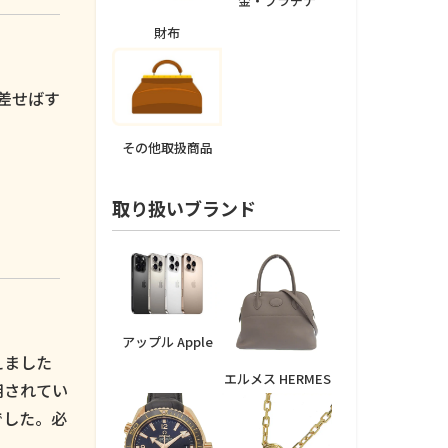
金・プラチナ
財布
。
差せばす
その他取扱商品
取り扱いブランド
アップル Apple
えました
エルメス HERMES
用されてい
でした。必