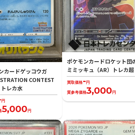
ポケモンカードロケット団
ミミッキュ（AR）トレカ超
ンカードゲッコウガ
-
STRATION CONTEST
買取価格
円
2）トレカ水
3,000
質参考価格
円
-
円
5,000
格
円