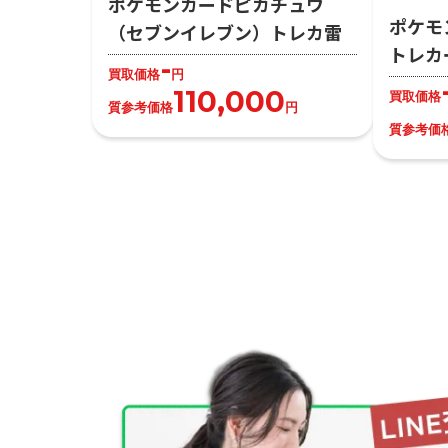
ポケモンカードピカチュウ
ポケモ
（セブンイレブン）トレカ雷
トレカ
-
買取価格
円
110,000
買取価格
質参考価格
円
質参考価