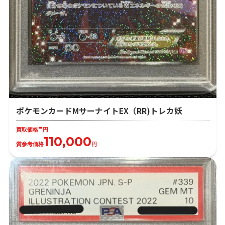
ポケモンカードMサーナイトEX（RR)トレカ妖
-
買取価格
円
110,000
質参考価格
円