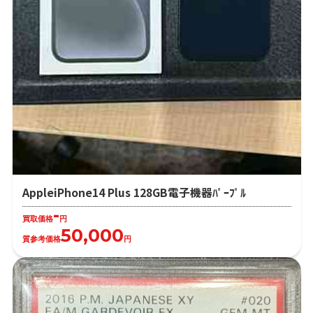
AppleiPhone14 Plus 128GB電子機器ﾊﾟｰﾌﾟﾙ
-
買取価格
円
50,000
質参考価格
円