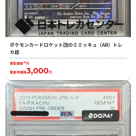
ポケモンカードロケット団のミミッキュ（AR）トレ
カ超
-
買取価格
円
3,000
質参考価格
円