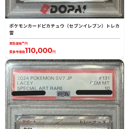
ポケモンカードピカチュウ（セブンイレブン）トレカ
雷
-
買取価格
円
110,000
質参考価格
円