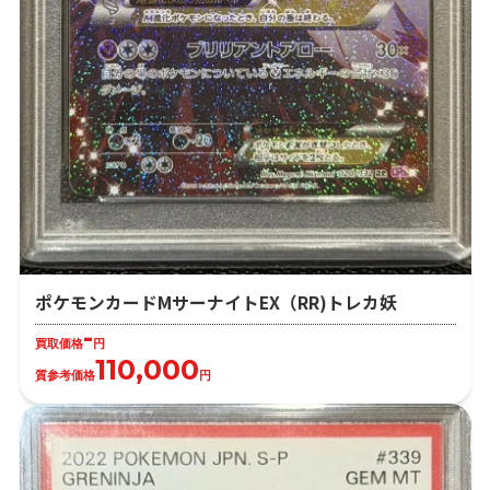
ポケモンカードMサーナイトEX（RR)トレカ妖
-
買取価格
円
110,000
質参考価格
円