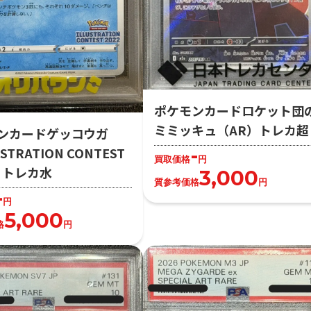
ポケモンカードロケット団
ミミッキュ（AR）トレカ超
ンカードゲッコウガ
-
STRATION CONTEST
買取価格
円
2）トレカ水
3,000
質参考価格
円
-
円
5,000
格
円