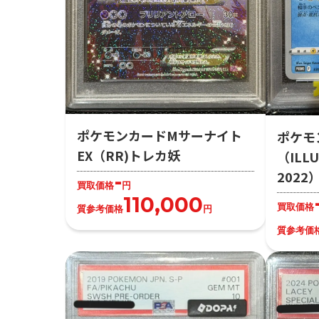
ポケモンカードMサーナイト
ポケモ
EX（RR)トレカ妖
（ILLU
202
-
買取価格
円
110,000
買取価格
質参考価格
円
質参考価