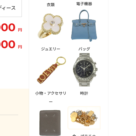
電子機器
衣類
ディース
000
円
000
円
ジュエリー
バッグ
小物・アクセサリ
時計
ー
。