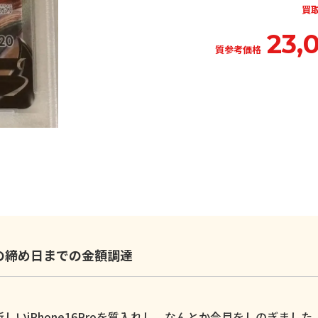
買
23,
質参考価格
いの締め日までの金額調達
いiPhone16Proを質入れし、なんとか今月をしのぎました