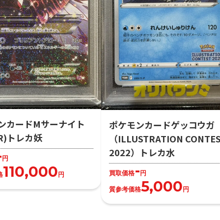
ンカードMサーナイト
ポケモンカードゲッコウガ
R)トレカ妖
（ILLUSTRATION CONTE
2022）トレカ水
-
円
-
110,000
買取価格
円
格
円
5,000
質参考価格
円