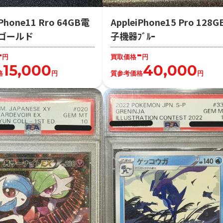
iPhone11 Rro 64GB電
AppleiPhone15 Pro 128
ゴールド
子機器ﾌﾞﾙｰ
-
-
円
買取価格
円
15,000
40,000
格
円
質参考価格
円