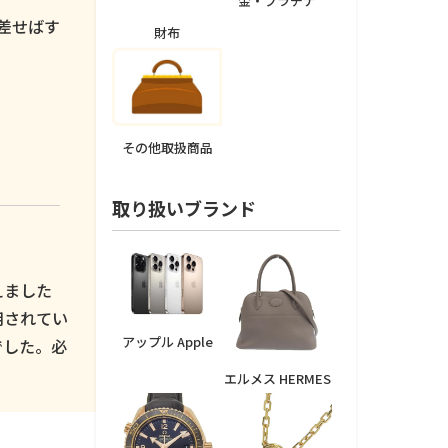
金・プラチナ
差せばす
財布
その他取扱商品
取り扱いブランド
えました
用されてい
アップル Apple
でした。必
エルメス HERMES