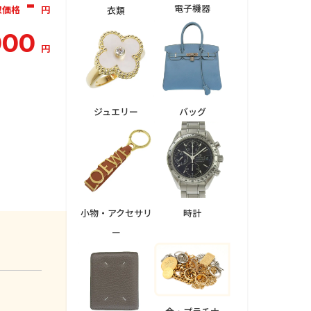
-
電子機器
取価格
円
衣類
000
円
ジュエリー
バッグ
小物・アクセサリ
時計
ー
。