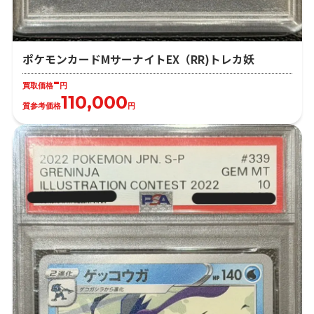
ポケモンカードMサーナイトEX（RR)トレカ妖
-
買取価格
円
110,000
質参考価格
円