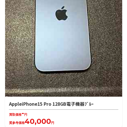
AppleiPhone15 Pro 128GB電子機器ﾌﾞﾙｰ
-
買取価格
円
40,000
質参考価格
円