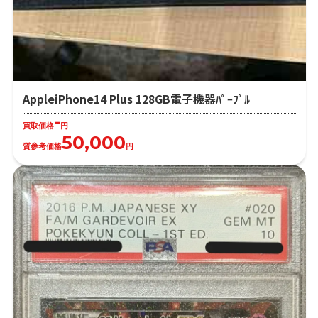
AppleiPhone14 Plus 128GB電子機器ﾊﾟｰﾌﾟﾙ
-
買取価格
円
50,000
質参考価格
円