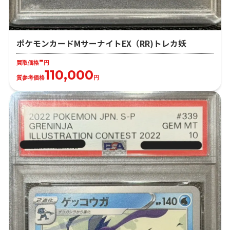
ポケモンカードMサーナイトEX（RR)トレカ妖
-
買取価格
円
110,000
質参考価格
円