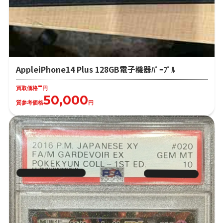
AppleiPhone14 Plus 128GB電子機器ﾊﾟｰﾌﾟﾙ
-
買取価格
円
50,000
質参考価格
円