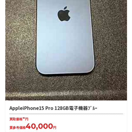
AppleiPhone15 Pro 128GB電子機器ﾌﾞﾙｰ
-
買取価格
円
40,000
質参考価格
円