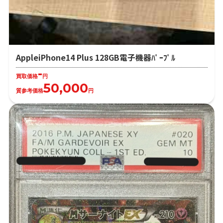
AppleiPhone14 Plus 128GB電子機器ﾊﾟｰﾌﾟﾙ
-
買取価格
円
50,000
質参考価格
円