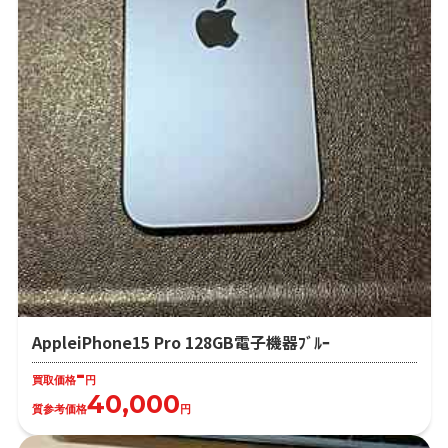
AppleiPhone15 Pro 128GB電子機器ﾌﾞﾙｰ
-
買取価格
円
40,000
質参考価格
円