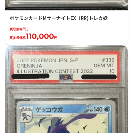
ポケモンカードMサーナイトEX（RR)トレカ妖
-
買取価格
円
110,000
質参考価格
円