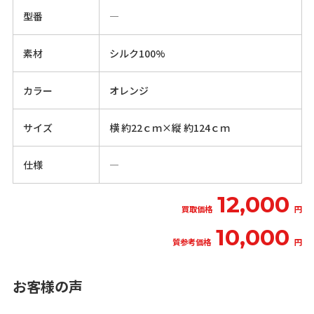
型番
―
素材
シルク100%
カラー
オレンジ
サイズ
横 約22ｃｍ×縦 約124ｃｍ
仕様
―
12,000
買取価格
円
10,000
質参考価格
円
お客様の声