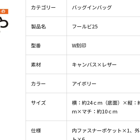
カテゴリー
バッグインバッグ
製品名
フールビ25
型番
W刻印
素材
キャンバス×レザー
カラー
アイボリー
サイズ
横：約24ｃｍ（底面）×縦：約
ｍ×マチ：約10ｃｍ
仕様
内ファスナーポケット×1、
ト×6