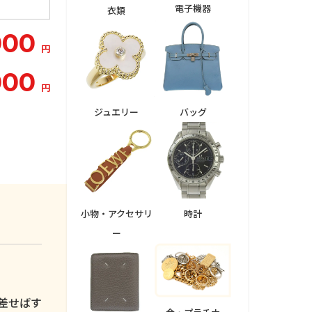
電子機器
衣類
000
円
000
円
ジュエリー
バッグ
小物・アクセサリ
時計
ー
。
差せばす