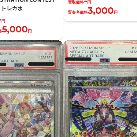
-
買取価格
円
2）トレカ水
3,000
質参考価格
円
-
円
5,000
格
円