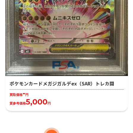
ポケモンカードメガジガルデex（SAR）トレカ闘
-
買取価格
円
5,000
質参考価格
円