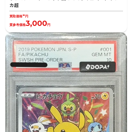
カ超
-
買取価格
円
3,000
質参考価格
円