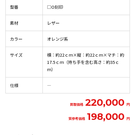
型番
□O刻印
素材
レザー
カラー
オレンジ系
サイズ
横：約22ｃｍ×縦：約22ｃｍ×マチ：約
17.5ｃｍ（持ち手を含む高さ：約35ｃ
ｍ）
仕様
―
220,000
買取価格
円
198,000
質参考価格
円