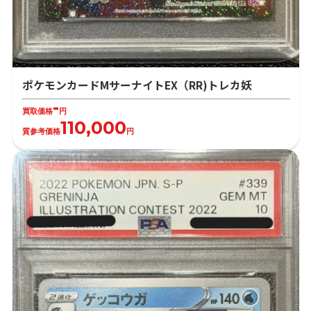
ポケモンカードMサーナイトEX（RR)トレカ妖
-
買取価格
円
110,000
質参考価格
円