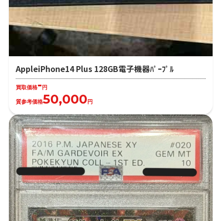
AppleiPhone14 Plus 128GB電子機器ﾊﾟｰﾌﾟﾙ
-
買取価格
円
50,000
質参考価格
円