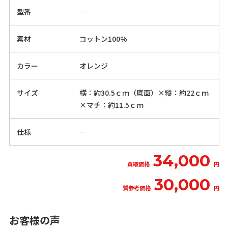
型番
―
素材
コットン100%
カラー
オレンジ
サイズ
横：約30.5ｃｍ（底面）×縦：約22ｃｍ
×マチ：約11.5ｃｍ
仕様
―
34,000
買取価格
円
30,000
質参考価格
円
お客様の声