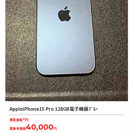
AppleiPhone15 Pro 128GB電子機器ﾌﾞﾙｰ
-
買取価格
円
40,000
質参考価格
円