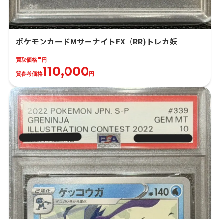
ポケモンカードMサーナイトEX（RR)トレカ妖
-
買取価格
円
110,000
質参考価格
円