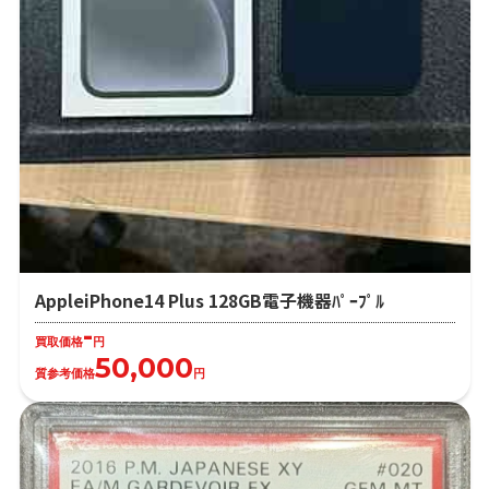
AppleiPhone14 Plus 128GB電子機器ﾊﾟｰﾌﾟﾙ
-
買取価格
円
50,000
質参考価格
円