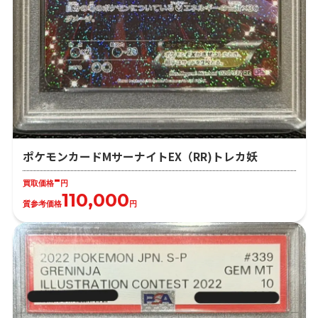
ポケモンカードMサーナイトEX（RR)トレカ妖
-
買取価格
円
110,000
質参考価格
円